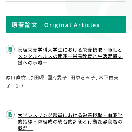
紀要（大学・短大）
図書館ガイダンス
原著論文 Original Articles
蔵書検索
Twitter
管理栄養学科大学生における栄養摂取・睡眠と
メンタルヘルスの関連―栄養教育と生活習慣支
援への示唆―
原口直樹, 原田岬, 國府愛子, 田原きみ子, 木下由美
子 1-7
大学レスリング部員における栄養摂取・血液学
的指標・体組成の統合的評価と行動変容段階の
概況