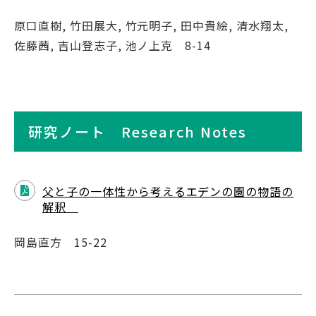
原口直樹, 竹田展大, 竹元明子, 田中貴絵, 清水翔太,
佐藤茜, 吉山登志子, 池ノ上克 8-14
研究ノート Research Notes
父と子の一体性から考えるエデンの園の物語の
解釈
岡島直方 15-22