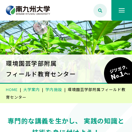
大学案内
学生生活
環境園芸学部附属
ジツガク、
1
学部学科・大学院
へ
フィールド教育センター
N
o.
HOME
大学案内
学内施設
環境園芸学部附属
フィールド教
就職・資格
育センター
入試情報
専門的な講義を生かし、 実践の知識と