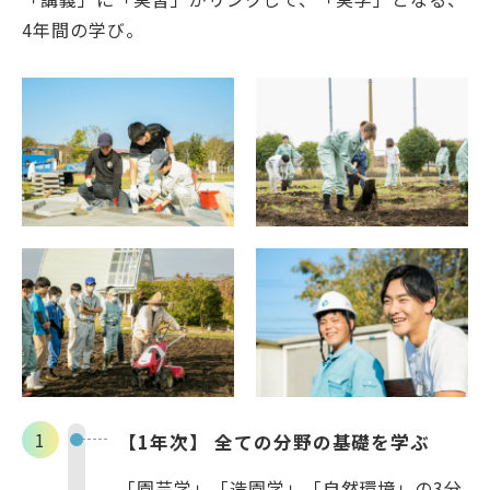
4年間の学び。
English
Việt Nam
アクセス
イベント
お問い合わせ
資料請求
寄附のお願い
情報公開
採用情報
関連リンク
個人情報保護方針
【1年次】 全ての分野の基礎を学ぶ
「園芸学」「造園学」「自然環境」の3分