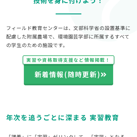
技術を身に付けよう！
対象者別
受験生の方
フィールド教育センターは、文部科学省の設置基準に
保護者の方
配慮した附属農場で、環境園芸学部に所属するすべて
高校教員の方
の学生のための施設です。
企業の方
実習や資格取得支援など情報掲載！
在学生・教職員の方
卒業生の方
新着情報(随時更新)
地域の方
OFFICIAL SNS
年次を追うごとに深まる 実習教育
南九州大学公式SNS
「講義」に「実習」がリンクして、「実学」となる、