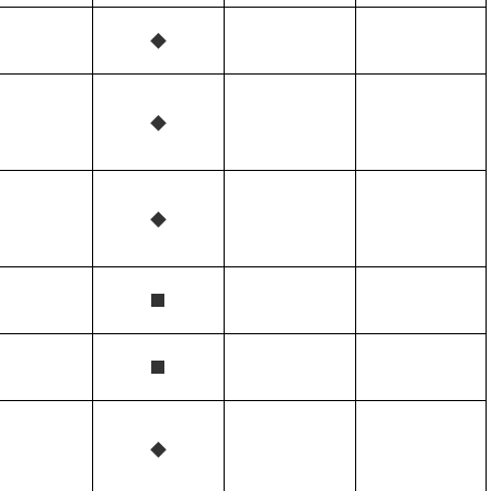
◆
◆
◆
■
■
◆