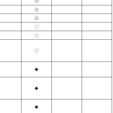
◎
◎
◎
○
○
○
◆
◆
◆