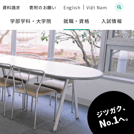
資料請求
寄附のお願い
English
Việt Nam
学部学科・大学院
就職・資格
入試情報
ジツガク、
へ。
1
N
o.