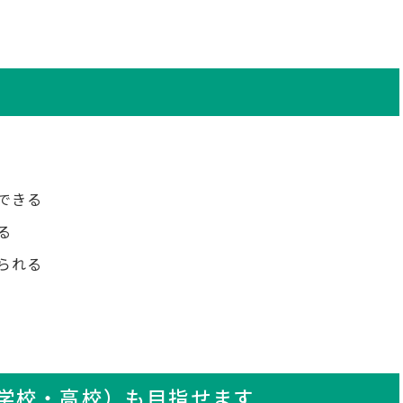
できる
る
られる
学校・高校）も目指せます