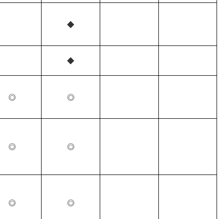
◆
◆
◎
◎
◎
◎
◎
◎