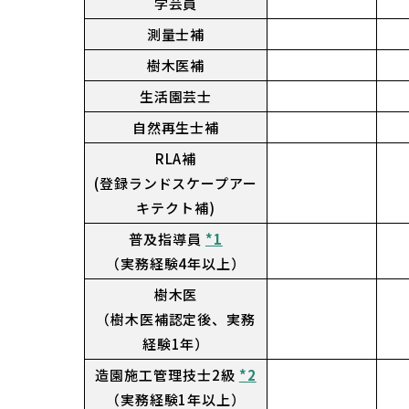
学芸員
測量士補
樹木医補
生活園芸士
自然再生士補
RLA補
(登録ランドスケープアー
キテクト補)
普及指導員
*1
（実務経験4年以上）
樹木医
（樹木医補認定後、実務
経験1年）
造園施工管理技士2級
*2
（実務経験1年以上）