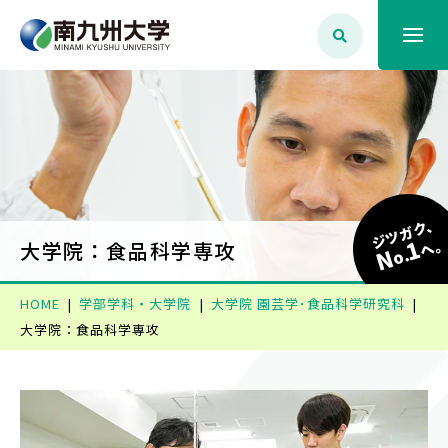
大学案内
学生生活
ジツガク、
1
学部学科・大学院
へ
大学院：食品科学専攻
N
o.
HOME
学部学科・大学院
大学院 園芸学･食品科学研究科
就職・資格
大学院：食品科学専攻
入試情報