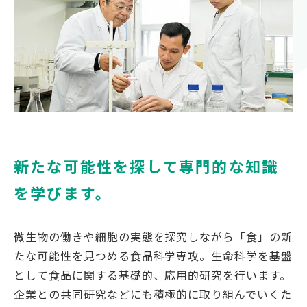
対象者別
受験生の方
保護者の方
高校教員の方
企業の方
在学生・教職員の方
卒業生の方
新たな可能性を探して専門的な知識
地域の方
を学びます。
微生物の働きや細胞の実態を探究しながら「食」の新
たな可能性を見つめる食品科学専攻。生命科学を基盤
OFFICIAL SNS
として食品に関する基礎的、応用的研究を行います。
南九州大学公式SNS
企業との共同研究などにも積極的に取り組んでいくた