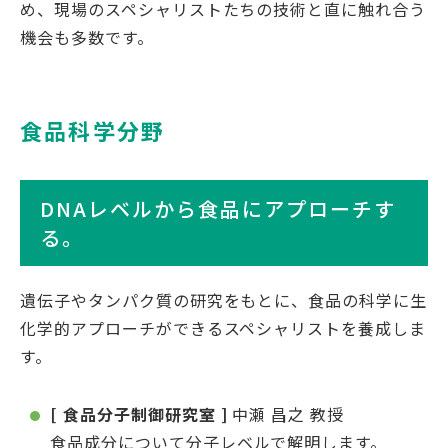
め、現場のスペシャリストたちの技術と直に触れ合う
機会も多数です。
English
Việt Nam
食品科学分野
アクセス
イベント
DNAレベルから食品にアプローチす
お問い合わせ
資料請求
る。
寄附のお願い
情報公開
遺伝子やタンパク質の研究をもとに、食品の科学に生
採用情報
関連リンク
化学的アプローチができるスペシャリストを養成しま
個人情報保護方針
す。
[ 食品分子制御研究室 ]
中瀬 昌之 教授
食品成分について分子レベルで解明します。