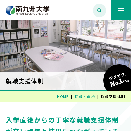
大学案内
学生生活
学部学科・大学院
ジツガク、
1
へ
就職支援体制
N
o.
就職・資格
HOME
就職・資格
就職支援体制
入試情報
入学直後からの丁寧な就職支援体制