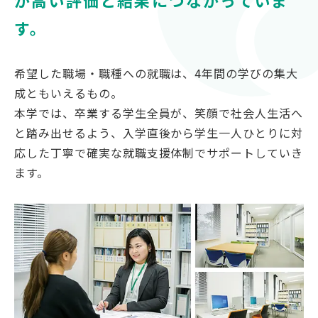
が高い評価と結果につながっていま
対象者別
す。
受験生の方
希望した職場・職種への就職は、4年間の学びの集大
保護者の方
成ともいえるもの。
高校教員の方
本学では、卒業する学生全員が、笑顔で社会人生活へ
企業の方
と踏み出せるよう、入学直後から学生一人ひとりに対
在学生・教職員の方
応した丁寧で確実な就職支援体制でサポートしていき
卒業生の方
ます。
地域の方
OFFICIAL SNS
南九州大学公式SNS