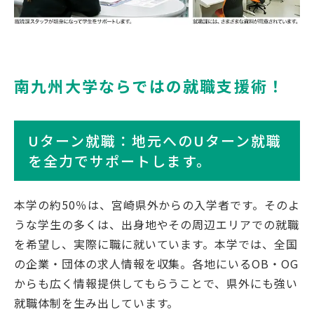
南九州大学ならではの就職支援術！
English
Việt Nam
アクセス
イベント
Uターン就職：地元へのUターン就職
を全力でサポートします。
お問い合わせ
資料請求
寄附のお願い
情報公開
本学の約50％は、宮崎県外からの入学者です。そのよ
採用情報
関連リンク
うな学生の多くは、出身地やその周辺エリアでの就職
を希望し、実際に職に就いています。本学では、全国
個人情報保護方針
の企業・団体の求人情報を収集。各地にいるOB・OG
からも広く情報提供してもらうことで、県外にも強い
就職体制を生み出しています。