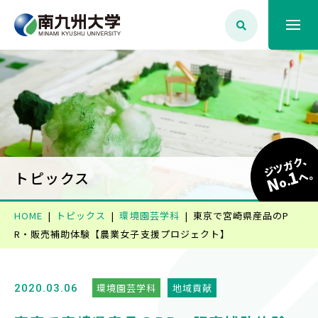
大学案内
学生生活
ジツガク、
1
学部学科・大学院
へ
トピックス
N
o.
HOME
トピックス
環境園芸学科
東京で宮崎県産品のP
就職・資格
R・販売補助体験【農業女子支援プロジェクト】
入試情報
環境園芸学科
地域貢献
2020.03.06