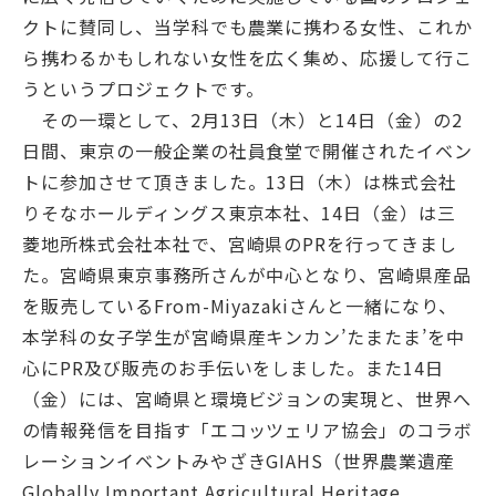
クトに賛同し、当学科でも農業に携わる女性、これか
ら携わるかもしれない女性を広く集め、応援して行こ
うというプロジェクトです。
その一環として、2月13日（木）と14日（金）の2
English
Việt Nam
日間、東京の一般企業の社員食堂で開催されたイベン
トに参加させて頂きました。13日（木）は株式会社
りそなホールディングス東京本社、14日（金）は三
アクセス
イベント
菱地所株式会社本社で、宮崎県のPRを行ってきまし
お問い合わせ
資料請求
た。宮崎県東京事務所さんが中心となり、宮崎県産品
寄附のお願い
情報公開
を販売しているFrom-Miyazakiさんと一緒になり、
本学科の女子学生が宮崎県産キンカン’たまたま’を中
採用情報
関連リンク
心にPR及び販売のお手伝いをしました。また14日
個人情報保護方針
（金）には、宮崎県と環境ビジョンの実現と、世界へ
の情報発信を目指す「エコッツェリア協会」のコラボ
レーションイベントみやざきGIAHS（世界農業遺産
Globally Important Agricultural Heritage