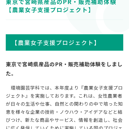
東京で宮崎県産品のPR・販売補助体験
対象者別
【農業女子支援プロジェクト】
受験生の方
保護者の方
高校教員の方
【農業女子支援プロジェクト】
企業の方
在学生・教職員の方
東京で宮崎県産品のPR・販売補助体験をしまし
卒業生の方
た。
地域の方
環境園芸学科では、本年度より『農業女子支援プロ
ジェクト』を実施しております。これは、女性農業者
が日々の生活や仕事、自然との関わりの中で培った知
OFFICIAL SNS
恵を様々な企業の技術・ノウハウ・アイデアなどと結
南九州大学公式SNS
びつけ、新たな商品やサービス、情報を創造し、社会
に広く発信していくために実施している国のプロジェ