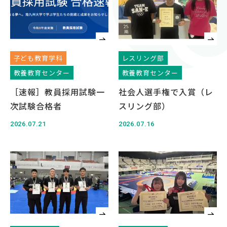
対象者別
受験生の方
保護者の方
子ども教育学科
レスリング部
高校教員の方
教養教育センター
教養教育センター
企業の方
［速報］教員採用試験一
社会人選手権で入賞（レ
在学生・教職員の方
次試験合格者
スリング部）
卒業生の方
2026.07.21
2026.07.16
地域の方
OFFICIAL SNS
南九州大学公式SNS