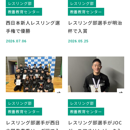
レスリング部
レスリング部
教養教育センター
教養教育センター
西日本新人レスリング選
レスリング部選手が明治
手権で優勝
杯で入賞
English
Việt Nam
2026.07.06
2026.05.25
アクセス
イベント
お問い合わせ
資料請求
寄附のお願い
情報公開
採用情報
関連リンク
個人情報保護方針
レスリング部
レスリング部
教養教育センター
教養教育センター
レスリング部選手が西日
レスリング部選手がJOC