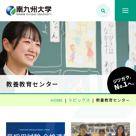
大学案内
学生生活
学部学科・大学院
ジツガク、
1
へ
教養教育センター
N
o.
就職・資格
HOME
トピックス
教養教育センター
入試情報