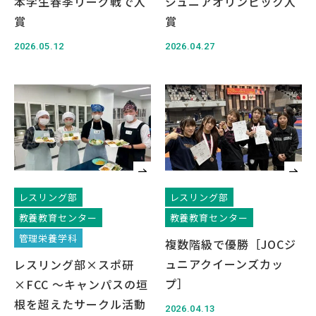
本学生春季リーグ戦で入
ジュニアオリンピック入
賞
賞
2026.05.12
2026.04.27
レスリング部
レスリング部
教養教育センター
教養教育センター
管理栄養学科
複数階級で優勝［JOCジ
ュニアクイーンズカッ
レスリング部×スポ研
プ］
×FCC ～キャンパスの垣
根を超えたサークル活動
2026.04.13