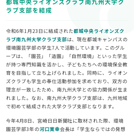
都城中央ライオンズクラブ南九州大学ク
対象者別
ラブ支部を結成
受験生の方
令和6年1月23日に結成された
都城中央ライオンズク
保護者の方
ラブ南九州大学クラブ支部
は、現在都城キャンパスの
高校教員の方
環境園芸学部の学生7人で活動しています。このグル
企業の方
ープは、「園芸」「造園」「自然環境」といった学生
在学生・教職員の方
が持つ専門知識を活かし、子どもたちへの環境保全教
卒業生の方
育を目指して立ち上げられました。同時に、ライオン
地域の方
ズクラブも学生の奉仕活動参加を求めており、双方の
理念が一致したため、南九州大学との協力関係が生ま
れました。なお、南九州大学クラブ支部は、九州地域
で初めて結成された大学クラブ支部となります。
OFFICIAL SNS
今年4月8日、宮崎日日新聞社に取材された際、環境
南九州大学公式SNS
園芸学部3年の
河口寛幸
会長は「学生ならではの発想