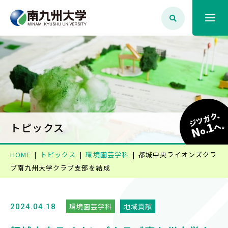
大学案内
学生生活
ジツガク、
1
学部学科・大学院
へ
トピックス
N
o.
HOME
トピックス
環境園芸学科
都城中央ライオンズクラ
就職・資格
ブ南九州大学クラブ支部を結成
入試情報
環境園芸学科
地域貢献
2024.04.18