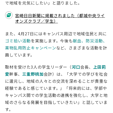
で地域を元気にしたい」と語りました。
宮崎日日新聞に掲載されました（都城中央ライ
オンズクラブ／学生）
English
Việt Nam
また、4月27日にはキャンパス周辺で地域住民と共に
ゴミ拾い活動
を実施します。今後も
献血、防災活動、
薬物乱用防止キャンペーン
など、さまざまな活動を計
アクセス
イベント
画しています。
お問い合わせ
資料請求
取材を受けた3人の学生リーダー（
河口
会長、
上田莉
寄附のお願い
情報公開
愛
幹事、
三重野桃加
会計）は、「大学での学びを社会
採用情報
関連リンク
に還元し、地域の人々との交流を深めることが貴重な
経験であると感じています。」「将来的には、学部や
個人情報保護方針
キャンパス間での学生活動の連携を強化し、大学と地
域のさらなる発展を目指していきたい」と話していま
す。