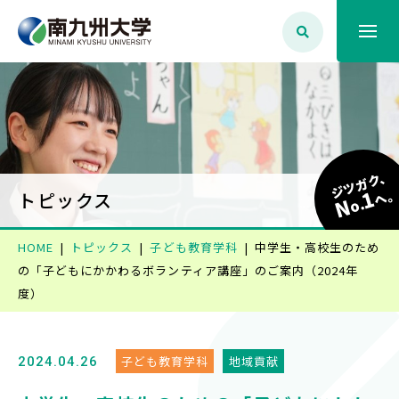
大学案内
学生生活
ジツガク、
1
へ
トピックス
N
o.
学部学科・大学院
HOME
トピックス
子ども教育学科
中学生・高校生のため
の「子どもにかかわるボランティア講座」のご案内（2024年
就職・資格
度）
入試情報
子ども教育学科
地域貢献
2024.04.26