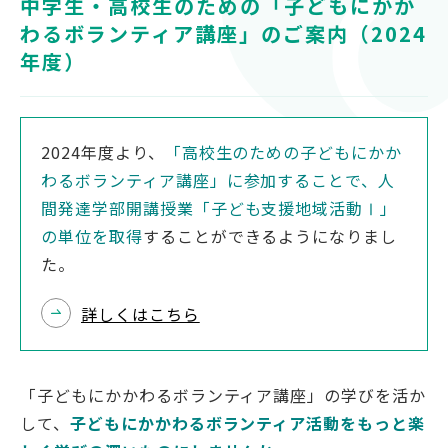
中学生・高校生のための「子どもにかか
対象者別
わるボランティア講座」のご案内（2024
年度）
受験生の方
保護者の方
高校教員の方
2024年度より、
「高校生のための子どもにかか
企業の方
わるボランティア講座」に参加することで、人
在学生・教職員の方
間発達学部開講授業「子ども支援地域活動Ⅰ」
の単位を取得
卒業生の方
することができるようになりまし
た。
地域の方
詳しくはこちら
OFFICIAL SNS
「子どもにかかわるボランティア講座」の学びを活か
南九州大学公式SNS
して、
子どもにかかわるボランティア活動をもっと楽