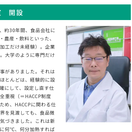
室 開設
で、約30年間、食品会社に
・農産・飲料といった、
産加工だけ未経験）。企業
ん。大学のように専門だけ
仕事がありました。それは
のほとんどは、経験的に設
確にして、設定し直す仕
重視（＝HACCP制度
め、HACCPに関わる仕
界を見渡しても、食品微
も気づきました。これは新
に何℃、何分加熱すれば