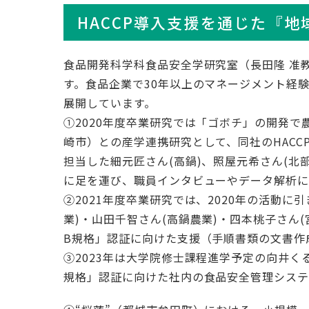
HACCP導入支援を通じた『地
食品開発科学科食品安全学研究室（長田隆 准教
す。食品企業で30年以上のマネージメント経
展開しています。
①2020年度卒業研究では「ゴボチ」の開発
崎市）との産学連携研究として、同社のHACC
担当した細元匠さん(高鍋)、照屋元希さん(北
に足を運び、職員インタビューやデータ解析
②2021年度卒業研究では、2020年の活動に
業)・山田千智さん(高鍋農業)・四本桃子さん(
B規格」認証に向けた支援（手順書類の文書作
③2023年は大学院修士課程進学予定の向井く
規格」認証に向けた社内の食品安全管理シス