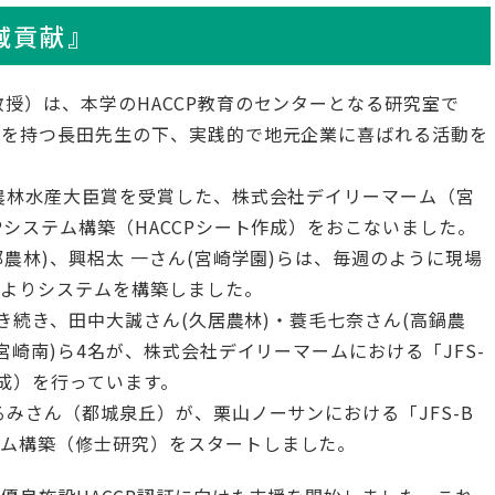
域貢献』
授）は、本学のHACCP教育のセンターとなる研究室で
験を持つ長田先生の下、実践的で地元企業に喜ばれる活動を
で農林水産大臣賞を受賞した、株式会社デイリーマーム（宮
Pシステム構築（HACCPシート作成）をおこないました。
部農林)、興梠太 一さん(宮崎学園)らは、毎週のように現場
によりシステムを構築しました。
引き続き、田中大誠さん(久居農林)・蓑毛七奈さん(高鍋農
宮崎南)ら4名が、株式会社デイリーマームにおける「JFS-
成）を行っています。
るみさん（都城泉丘）が、栗山ノーサンにおける「JFS-B
テム構築（修士研究）をスタートしました。