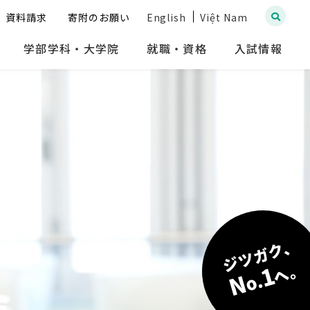
資料請求
寄附のお願い
English
Việt Nam
学部学科・大学院
就職・資格
入試情報
ジツガク、
へ。
1
N
o.