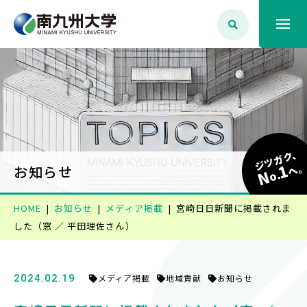
大学案内
学生生活
ジツガク、
1
学部学科・大学院
へ
お知らせ
N
o.
HOME
お知らせ
メディア掲載
宮崎日日新聞に掲載されま
就職・資格
した（窓 ／ 平田理佐さん）
入試情報
2024.02.19
メディア掲載
地域貢献
お知らせ