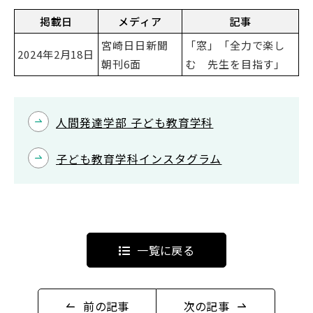
掲載日
メディア
記事
宮崎日日新聞
「窓」「全力で楽し
2024年2月18日
朝刊6面
む 先生を目指す」
English
Việt Nam
人間発達学部 子ども教育学科
アクセス
イベント
子ども教育学科インスタグラム
お問い合わせ
資料請求
寄附のお願い
情報公開
採用情報
関連リンク
個人情報保護方針
一覧に戻る
前の記事
次の記事