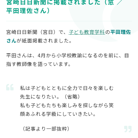
宮崎日日新聞に掲載されました（窓 ／
対象者別
平田理佐さん）
受験生の方
宮崎日日新聞（宮日）で、
子ども教育学科
の
平田理佐
保護者の方
さん
が紙面掲載されました。
高校教員の方
企業の方
平田さんは、4月から小学校教諭になるのを前に、目
在学生・教職員の方
指す教師像を語っています。
卒業生の方
地域の方
私は子どもとともに全力で日々を楽しむ
先生になりたい。（省略）
私も子どもたちも楽しみを探しながら笑
顔あふれる学級にしていきたい。
OFFICIAL SNS
南九州大学公式SNS
（記事より一部抜粋）