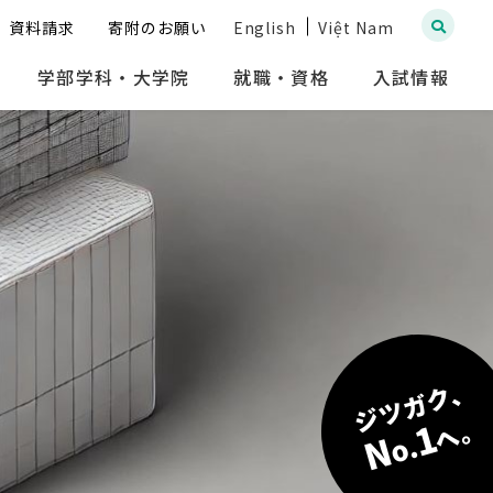
資料請求
寄附のお願い
English
Việt Nam
学部学科・大学院
就職・資格
入試情報
ジツガク、
へ。
1
N
o.