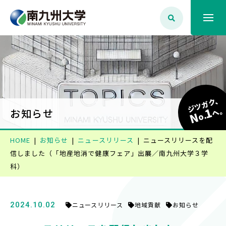
大学案内
学生生活
ジツガク、
1
へ
お知らせ
N
o.
学部学科・大学院
HOME
お知らせ
ニュースリリース
ニュースリリースを配
信しました
（「地産地消で健康フェア」出展／南九州大学３学
就職・資格
科）
入試情報
2024.10.02
ニュースリリース
地域貢献
お知らせ