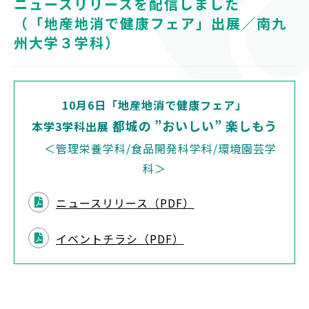
ニュースリリースを配信しました
対象者別
（「地産地消で健康フェア」出展／南九
州大学３学科）
受験生の方
保護者の方
高校教員の方
10
月6
日「地産地消で健康フェア」
企業の方
都城の ”おいしい” 楽しもう
本学3学科出展
在学生・教職員の方
＜管理栄養学科/食品開発科学科/環境園芸学
卒業生の方
科＞
地域の方
ニュースリリース（PDF）
イベントチラシ（PDF）
OFFICIAL SNS
南九州大学公式SNS