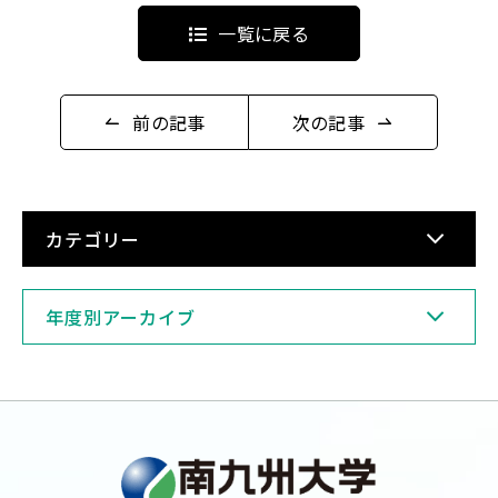
一覧に戻る
前の記事
次の記事
English
Việt Nam
アクセス
イベント
カテゴリー
お問い合わせ
資料請求
寄附のお願い
情報公開
年度別アーカイブ
採用情報
関連リンク
個人情報保護方針