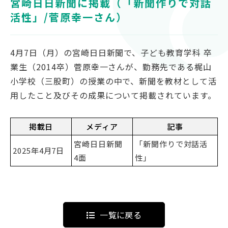
宮崎日日新聞に掲載（「新聞作りで対話
対象者別
活性」/菅原幸一さん）
受験生の方
4月7日（月）の宮崎日日新聞で、子ども教育学科 卒
保護者の方
業生（2014卒）菅原幸一さんが、勤務先である梶山
高校教員の方
小学校（三股町）の授業の中で、新聞を教材として活
企業の方
用したこと及びその成果について掲載されています。
在学生・教職員の方
卒業生の方
掲載日
メディア
記事
地域の方
宮崎日日新聞
「新聞作りで対話活
2025年4月7日
4面
性」
OFFICIAL SNS
南九州大学公式SNS
一覧に戻る