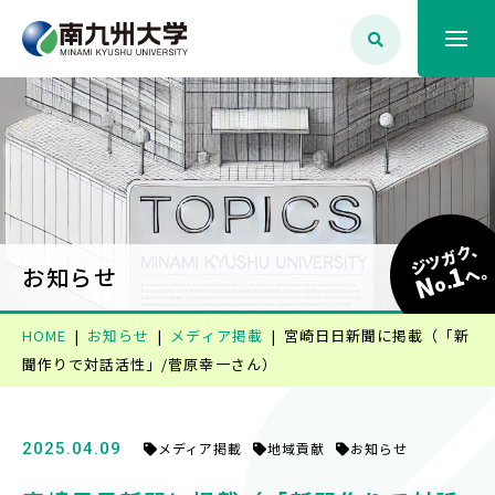
大学案内
学生生活
ジツガク、
1
学部学科・大学院
へ
お知らせ
N
o.
HOME
お知らせ
メディア掲載
宮崎日日新聞に掲載（「新
就職・資格
聞作りで対話活性」/菅原幸一さん）
入試情報
2025.04.09
メディア掲載
地域貢献
お知らせ