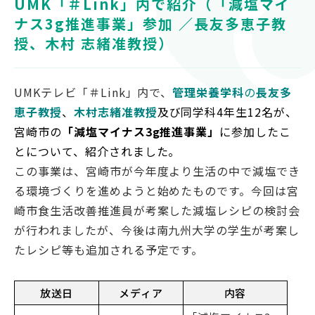
UMK「＃Link」内で紹介（「減塩マイ
対象者別
ナス3g推進事業」参加 ／長友多恵子教
授、木村 志緒准教授）
受験生の方
保護者の方
UMKテレビ「＃Link」内で、
管理栄養学科
の
長友多
高校教員の方
恵子
教授
、
木村志緒准教授
及び同学科4年生12名が、
企業の方
宮崎市の
「減塩マイナス3g推進事業」
に参加したこ
在学生・教職員の方
とについて、紹介されました。
卒業生の方
この事業は、宮崎市が今年度より生活の中で減塩でき
地域の方
る環境づくりを進めようと始めたものです。今回は宮
崎市食生活改善推進員が考案した減塩レシピの検討会
が行われましたが、今後は南九州大学の学生が考案し
たレシピ等も追加される予定です。
OFFICIAL SNS
南九州大学公式SNS
放送日
メディア
内容