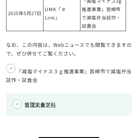
「減塩マイナス3g
UMK「＃
推進事業」宮崎市
2025年5月27日
Link」
で減塩弁当試作・
試食会
English
Việt Nam
なお、この内容は、Webニュースでも閲覧できますの
で、ぜひ併せてご覧ください。
アクセス
イベント
「減塩マイナス３ｇ推進事業」宮崎市で減塩弁当
お問い合わせ
資料請求
試作・試食会
寄附のお願い
情報公開
採用情報
関連リンク
管理栄養学科
個人情報保護方針