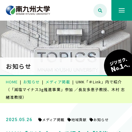
大学案内
学生生活
ジツガク、
1
へ
お知らせ
N
o.
学部学科・大学院
HOME
お知らせ
メディア掲載
UMK「＃Link」内で紹介
（「減塩マイナス3g推進事業」参加 ／長友多恵子教授、木村 志
就職・資格
緒准教授）
入試情報
2025.05.26
メディア掲載
地域貢献
お知らせ