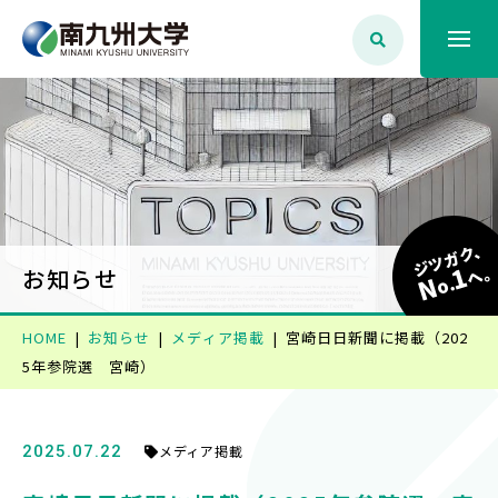
大学案内
学生生活
ジツガク、
1
学部学科・大学院
へ
お知らせ
N
o.
HOME
お知らせ
メディア掲載
宮崎日日新聞に掲載（202
就職・資格
5年参院選 宮崎）
入試情報
2025.07.22
メディア掲載