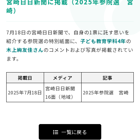
宮崎日日新聞に掲載（2025年参院選 宮
対象者別
崎）
受験生の方
7月18日の宮崎日日新聞で、自身の1票に託す思いを
保護者の方
紹介する参院選の特別紙面に、
子ども教育学科4年
の
高校教員の方
木上絢友佳さん
のコメントおよび写真が掲載されてい
企業の方
ます。
在学生・教職員の方
卒業生の方
掲載日
メディア
記事
地域の方
宮崎日日新聞
2025年7月18日
2025年参院選 宮崎
16面（地域）
OFFICIAL SNS
南九州大学公式SNS
一覧に戻る