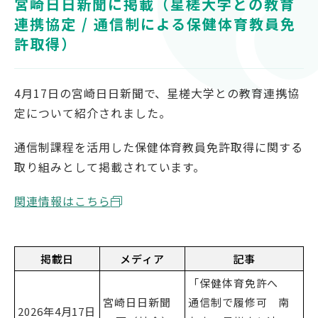
宮崎日日新聞に掲載（星槎大学との教育
対象者別
連携協定 / 通信制による保健体育教員免
許取得）
受験生の方
保護者の方
4月17日の宮崎日日新聞で、星槎大学との教育連携協
高校教員の方
定について紹介されました。
企業の方
在学生・教職員の方
通信制課程を活用した保健体育教員免許取得に関する
取り組みとして掲載されています。
卒業生の方
地域の方
関連情報はこちら
掲載日
メディア
記事
OFFICIAL SNS
「保健体育免許へ
南九州大学公式SNS
宮崎日日新聞
通信制で履修可 南
2026年4月17日