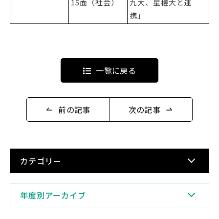
15面（社会）
九大、星槎大と連
携」
English
Việt Nam
一覧に戻る
アクセス
イベント
前の記事
次の記事
お問い合わせ
資料請求
寄附のお願い
情報公開
採用情報
関連リンク
カテゴリー
個人情報保護方針
年度別アーカイブ