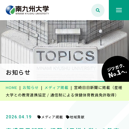
大学案内
学生生活
ジツガク、
1
学部学科・大学院
へ
お知らせ
N
o.
HOME
お知らせ
メディア掲載
宮崎日日新聞に掲載（星槎
就職・資格
大学との教育連携協定 / 通信制による保健体育教員免許取得）
入試情報
2026.04.19
メディア掲載
地域貢献