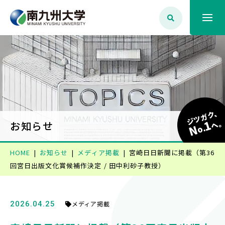
大学案内
学生生活
ジツガク、
1
学部学科・大学院
へ
お知らせ
N
o.
HOME
お知らせ
メディア掲載
宮崎日日新聞に掲載（第36
就職・資格
回宮日出版文化賞候補作決定 / 田中利砂子教授）
入試情報
2026.04.25
メディア掲載