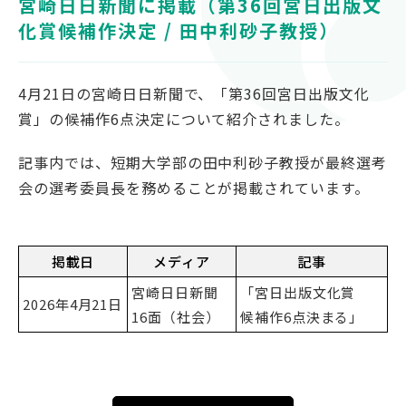
宮崎日日新聞に掲載（第36回宮日出版文
対象者別
化賞候補作決定 / 田中利砂子教授）
受験生の方
4月21日の宮崎日日新聞で、「第36回宮日出版文化
保護者の方
賞」の候補作6点決定について紹介されました。
高校教員の方
企業の方
記事内では、短期大学部の田中利砂子教授が最終選考
在学生・教職員の方
会の選考委員長を務めることが掲載されています。
卒業生の方
地域の方
掲載日
メディア
記事
宮崎日日新聞
「宮日出版文化賞
2026年4月21日
16面（社会）
候補作6点決まる」
OFFICIAL SNS
南九州大学公式SNS