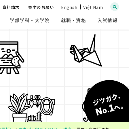
資料請求
寄附のお願い
English
Việt Nam
学部学科・大学院
就職・資格
入試情報
ジツガク、
へ。
1
N
o.