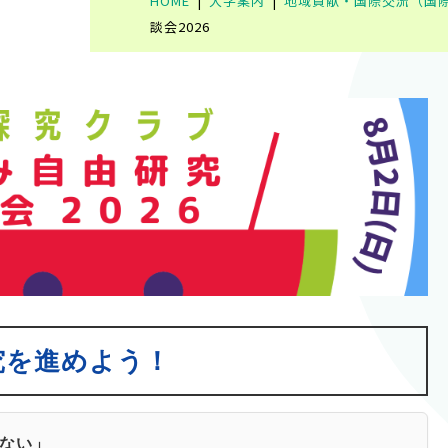
HOME
大学案内
地域貢献・国際交流（国
談会2026
究を進めよう！
ない」