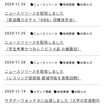
2024.11.25
ニュースリリース
地域貢献
お知らせ
ニュースリリースを配信しました
（新品種カボチャ「NBB」収穫見学会）
English
Việt Nam
2024.11.25
ニュースリリース
地域貢献
お知らせ
ニュースリリースを配信しました
アクセス
イベント
（学生考案かつおレシピ２４品 お披露目）
お問い合わせ
資料請求
2024.11.20
ニュースリリース
地域貢献
お知らせ
寄附のお願い
情報公開
ニュースリリースを配信しました
採用情報
関連リンク
（レスリング部部員 都城市長を表敬訪問）
個人情報保護方針
2024.11.19
メディア掲載
地域貢献
お知らせ
サタデーウォッチ９に出演しました（大学の定員割れ