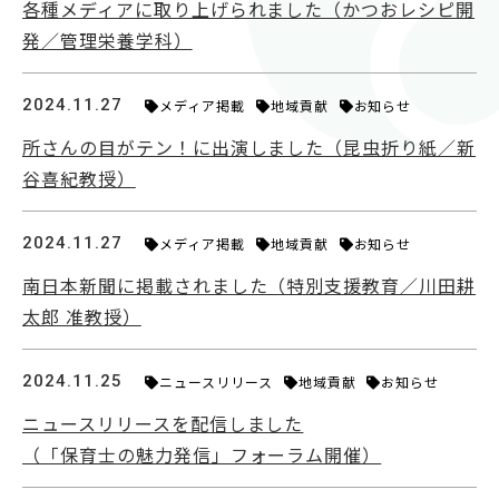
各種メディアに取り上げられました（かつおレシピ開
対象者別
発／管理栄養学科）
受験生の方
2024.11.27
メディア掲載
地域貢献
お知らせ
保護者の方
所さんの目がテン！に出演しました（昆虫折り紙／新
高校教員の方
谷喜紀教授）
企業の方
在学生・教職員の方
2024.11.27
メディア掲載
地域貢献
お知らせ
卒業生の方
南日本新聞に掲載されました（特別支援教育／川田耕
地域の方
太郎 准教授）
2024.11.25
ニュースリリース
地域貢献
お知らせ
OFFICIAL SNS
ニュースリリースを配信しました
南九州大学公式SNS
（「保育士の魅力発信」フォーラム開催）