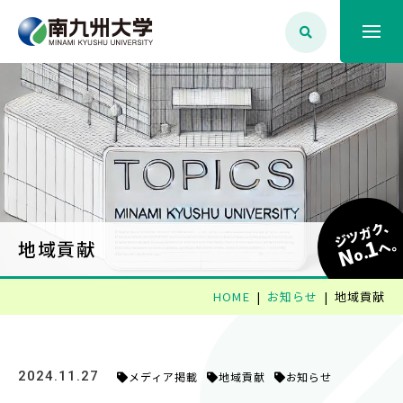
大学案内
学生生活
学部学科・大学院
ジツガク、
1
へ
地域貢献
N
o.
就職・資格
HOME
お知らせ
地域貢献
入試情報
2024.11.27
メディア掲載
地域貢献
お知らせ