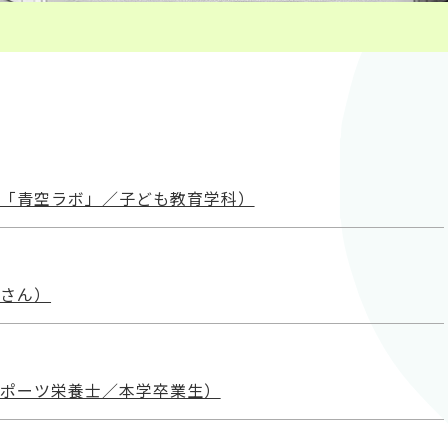
室「青空ラボ」／子ども教育学科）
音さん）
スポーツ栄養士／本学卒業生）