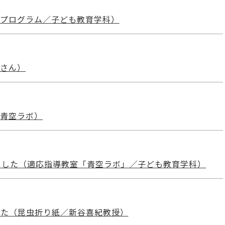
養成プログラム／子ども教育学科）
介さん）
／青空ラボ）
ました（適応指導教室「青空ラボ」／子ども教育学科）
した（昆虫折り紙／新谷喜紀教授）