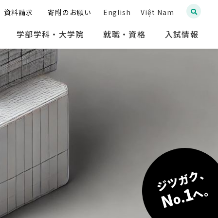
資料請求
寄附のお願い
English
Việt Nam
学部学科・大学院
就職・資格
入試情報
ジツガク、
へ。
1
N
o.