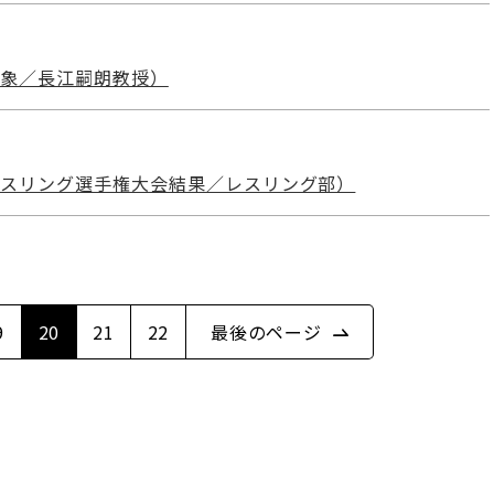
現象／長江嗣朗教授）
レスリング選手権大会結果／レスリング部）
9
20
21
22
最後のページ