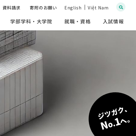
資料請求
寄附のお願い
English
Việt Nam
学部学科・大学院
就職・資格
入試情報
ジツガク、
へ。
1
N
o.