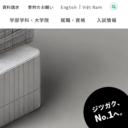
資料請求
寄附のお願い
English
Việt Nam
学部学科・大学院
就職・資格
入試情報
ジツガク、
へ。
1
N
o.