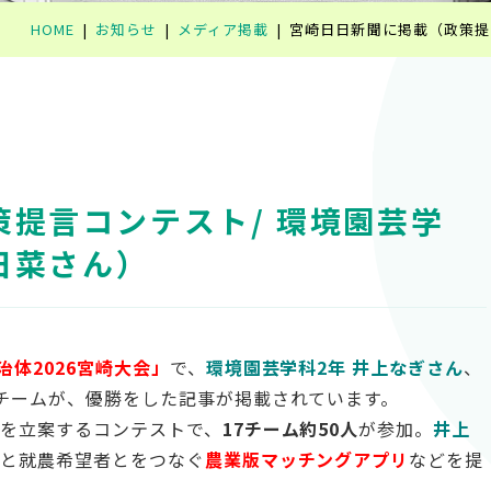
HOME
お知らせ
メディア掲載
宮崎日日新聞に掲載（政策提
提言コンテスト/ 環境園芸学
日菜さん）
治体2026宮崎大会」
で、
環境園芸学科
2年
井上な
ぎさん
、
チームが、優勝をした記事が掲載されています。
を立案するコンテストで、
17チーム約50人
が参加。
井上
地と就農希望者とをつなぐ
農業版マッチングアプリ
などを提