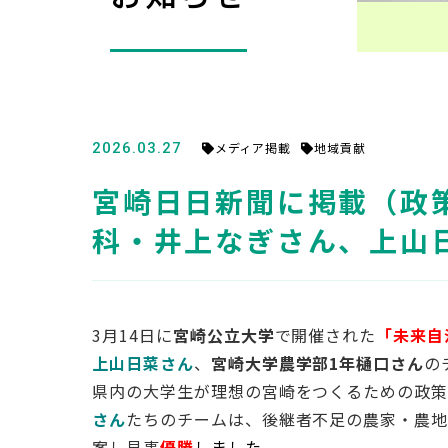
2026.03.27
メディア掲載
地域貢献
宮崎日日新聞に掲載（政策
科・井上なぎさん、上山
3月14日に
宮崎公立大学
で開催された
「未来自
上山日菜さん
、
宮崎大学農学部1年樋口さん
の
県内の大学生が理想の宮崎をつくるための政策
さん
たちのチームは、後継者不足の農家・農
案し見事
優勝
しました
。