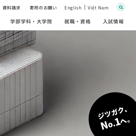
資料請求
寄附のお願い
English
Việt Nam
学部学科・大学院
就職・資格
入試情報
ジツガク、
へ。
1
N
o.