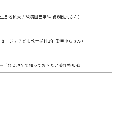
息域拡大 / 環境園芸学科 鵜飼優文さん）
ージ / 子ども教育学科2年 愛甲ゆらさん）
ナー「教育現場で知っておきたい著作権知識」