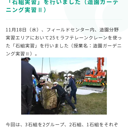
「石組実習」を行いました（造園ガーデ
対象者別
ニング実習Ⅱ）
受験生の方
11月18日（水）、フィールドセンター内、造園分野
保護者の方
実習エリアにおいて25ｔラフテレーンクレーンを使っ
高校教員の方
た「石組実習」を行いました（授業名：造園ガーデニ
企業の方
ング実習Ⅱ）。
在学生・教職員の方
卒業生の方
地域の方
OFFICIAL SNS
南九州大学公式SNS
今回は、3石組を2グループ、2石組、1石組をそれぞ