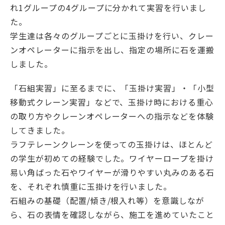
れ1グループの4グループに分かれて実習を行いまし
た。
学生達は各々のグループごとに玉掛けを行い、クレー
ンオペレーターに指示を出し、指定の場所に石を運搬
English
Việt Nam
しました。
「石組実習」に至るまでに、「玉掛け実習」・「小型
アクセス
イベント
移動式クレーン実習」などで、玉掛け時における重心
の取り方やクレーンオペレーターへの指示などを体験
お問い合わせ
資料請求
してきました。
寄附のお願い
情報公開
ラフテレーンクレーンを使っての玉掛けは、ほとんど
採用情報
関連リンク
の学生が初めての経験でした。ワイヤーロープを掛け
易い角ばった石やワイヤーが滑りやすい丸みのある石
個人情報保護方針
を、それぞれ慎重に玉掛けを行いました。
石組みの基礎（配置/傾き/根入れ等）を意識しなが
ら、石の表情を確認しながら、施工を進めていたこと