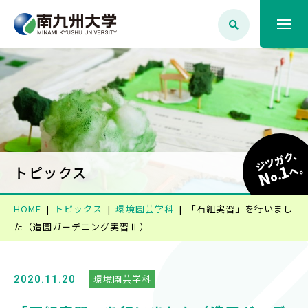
大学案内
学生生活
ジツガク、
1
学部学科・大学院
へ
トピックス
N
o.
HOME
トピックス
環境園芸学科
「石組実習」を行いまし
就職・資格
た（造園ガーデニング実習Ⅱ）
入試情報
環境園芸学科
2020.11.20