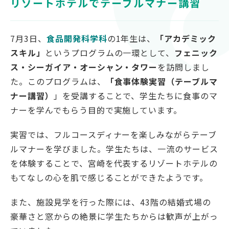
リゾートホテルでテーブルマナー講習
対象者別
受験生の方
7月3日、
食品開発科学科
の1年生は、
「アカデミック
スキル」
というプログラムの一環として、
フェニック
保護者の方
ス・シーガイア・オーシャン・タワー
を訪問しまし
高校教員の方
た。このプログラムは、
「食事体験実習（テーブルマ
企業の方
ナー講習）
」を受講することで、学生たちに食事のマ
在学生・教職員の方
ナーを学んでもらう目的で実施しています。
卒業生の方
実習では、フルコースディナーを楽しみながらテーブ
地域の方
ルマナーを学びました。学生たちは、一流のサービス
を体験することで、宮崎を代表するリゾートホテルの
もてなしの心を肌で感じることができたようです。
OFFICIAL SNS
また、施設見学を行った際には、43階の結婚式場の
南九州大学公式SNS
豪華さと窓からの絶景に学生たちからは歓声が上がっ