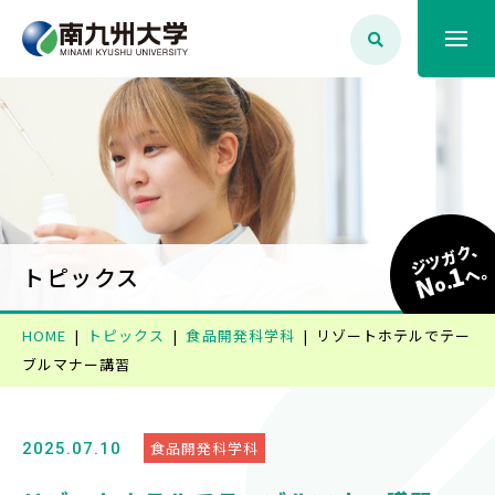
大学案内
学生生活
ジツガク、
1
学部学科・大学院
へ
トピックス
N
o.
HOME
トピックス
食品開発科学科
リゾートホテルでテー
就職・資格
ブルマナー講習
入試情報
食品開発科学科
2025.07.10