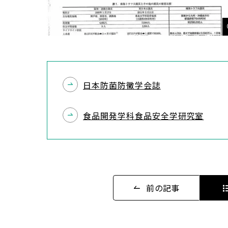
日本防菌防黴学会誌
食品開発学科食品安全学研究室
前の記事