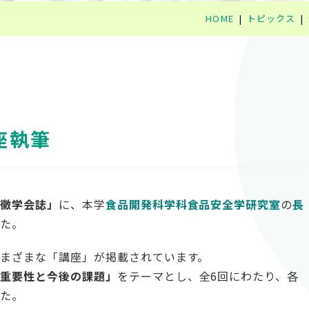
HOME
トピックス
座執筆
防黴学会誌」
に、本学
食品開発科学科食品安全学研究室
の
長
した。
まざまな「講座」が掲載されています。
の重要性と今後の課題」
をテーマとし、全6回にわたり、各
した。