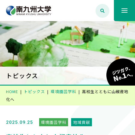
大学案内
学生生活
ジツガク、
1
学部学科・大学院
へ
トピックス
N
o.
HOME
トピックス
環境園芸学科
高校生とともに山椒産地
就職・資格
化へ
入試情報
環境園芸学科
地域貢献
2025.09.25