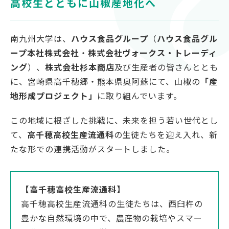
高校生とともに山椒産地化へ
対象者別
受験生の方
南九州大学は、
ハウス食品グループ
（
ハウス食品グル
ープ本社株式会社
・
株式会社ヴォークス・トレーディ
保護者の方
ング
）、
株式会社杉本商店
及び生産者の皆さんととも
高校教員の方
に、宮崎県高千穂郷・熊本県奥阿蘇にて、山椒の
「産
企業の方
地形成プロジェクト」
に取り組んでいます。
在学生・教職員の方
この地域に根ざした挑戦に、未来を担う若い世代とし
卒業生の方
て、
高千穂高校生産流通科
の生徒たちを迎え入れ、新
地域の方
たな形での連携活動がスタートしました。
【高千穂高校生産流通科】
OFFICIAL SNS
高千穂高校生産流通科の生徒たちは、西臼杵の
南九州大学公式SNS
豊かな自然環境の中で、農産物の栽培やスマー