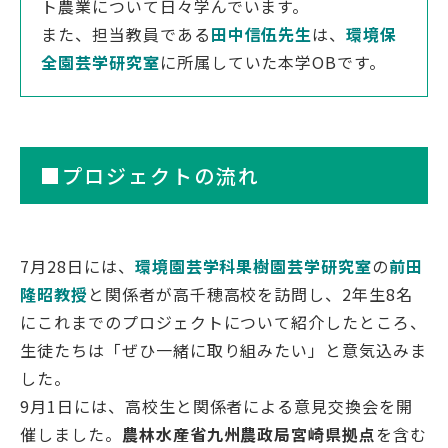
ト農業について日々学んでいます。
また、担当教員である
田中信伍先生
は、
環境保
全園芸学研究室
に所属していた本学OBです。
English
Việt Nam
■プロジェクトの流れ
アクセス
イベント
お問い合わせ
資料請求
7月28日には、
環境園芸学科果樹園芸学研究室
の
前田
寄附のお願い
情報公開
隆昭教授
と関係者が高千穂高校を訪問し、2年生8名
採用情報
関連リンク
にこれまでのプロジェクトについて紹介したところ、
生徒たちは「ぜひ一緒に取り組みたい」と意気込みま
個人情報保護方針
した。
9月1日には、高校生と関係者による意見交換会を開
催しました。
農林水産省九州農政局宮崎県拠点
を含む