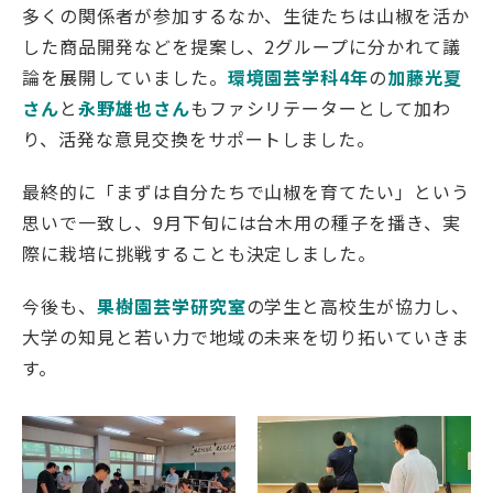
多くの関係者が参加するなか、生徒たちは山椒を活か
した商品開発などを提案し、2グループに分かれて議
論を展開していました。
環境園芸学科4年
の
加藤光夏
さん
と
永野雄也さん
もファシリテーターとして加わ
り、活発な意見交換をサポートしました。
最終的に「まずは自分たちで山椒を育てたい」という
思いで一致し、9月下旬には台木用の種子を播き、実
際に栽培に挑戦することも決定しました。
今後も、
果樹園芸学研究室
の学生と高校生が協力し、
大学の知見と若い力で地域の未来を切り拓いていきま
す。