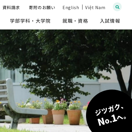
資料請求
寄附のお願い
English
Việt Nam
学部学科・大学院
就職・資格
入試情報
ジツガク、
へ。
1
N
o.