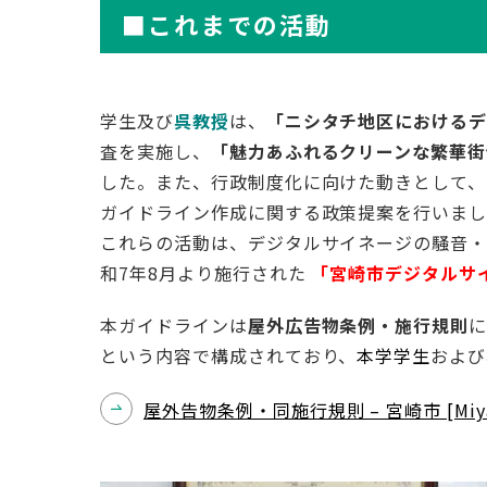
■これまでの活動
学生及び
呉教授
は、
「ニシタチ地区における
査を実施し、
「魅力あふれるクリーンな繁華街
した。また、行政制度化に向けた動きとして、2
ガイドライン作成に関する政策提案を行いま
これらの活動は、デジタルサイネージの騒音・
和7年8月より施行された
「宮崎市デジタルサ
本ガイドラインは
屋外広告物条例・施行規則
に
という内容で構成されており、
本学学生
および
屋外告物条例・同施行規則 – 宮崎市 [Miyaza