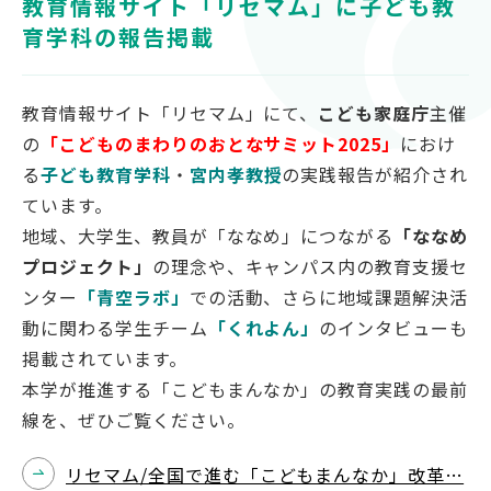
教育情報サイト「リセマム」に子ども教
対象者別
育学科の報告掲載
受験生の方
教育情報サイト「リセマム」にて、
こども家庭庁
主催
保護者の方
の
「こどものまわりのおとなサミット2025」
におけ
高校教員の方
る
子ども教育学科
・
宮内孝教授
の実践報告が紹介され
企業の方
ています。
在学生・教職員の方
地域、大学生、教員が「ななめ」につながる
「ななめ
卒業生の方
プロジェクト」
の理念や、キャンパス内の教育支援セ
地域の方
ンター
「青空ラボ」
での活動、さらに地域課題解決活
動に関わる学生チーム
「くれよん」
のインタビューも
掲載されています。
本学が推進する「こどもまんなか」の教育実践の最前
OFFICIAL SNS
線を、ぜひご覧ください。
南九州大学公式SNS
リセマム/全国で進む「こどもまんなか」改革…