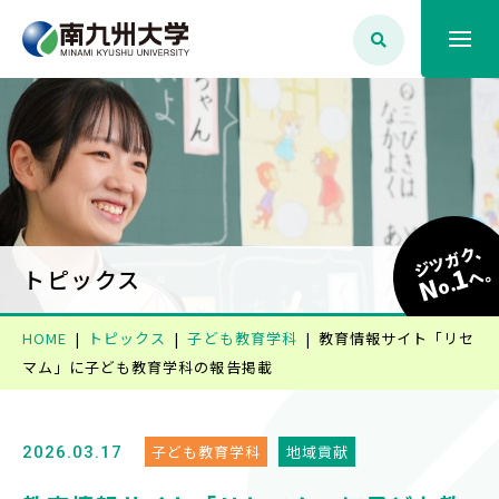
大学案内
学生生活
ジツガク、
1
学部学科・大学院
へ
トピックス
N
o.
HOME
トピックス
子ども教育学科
教育情報サイト「リセ
就職・資格
マム」に子ども教育学科の報告掲載
入試情報
子ども教育学科
地域貢献
2026.03.17