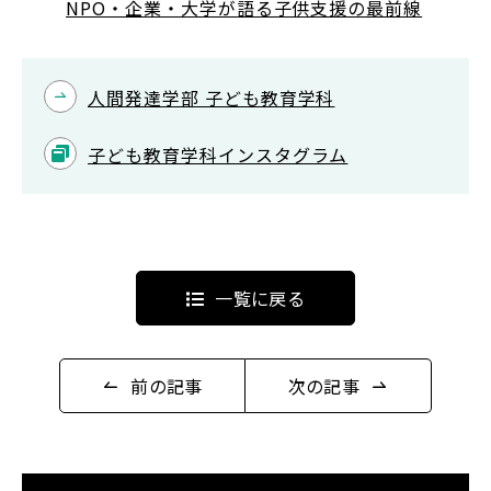
NPO・企業・大学が語る子供支援の最前線
人間発達学部 子ども教育学科
English
Việt Nam
子ども教育学科インスタグラム
アクセス
イベント
お問い合わせ
資料請求
寄附のお願い
一覧に戻る
情報公開
採用情報
関連リンク
個人情報保護方針
前の記事
次の記事