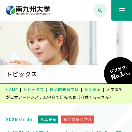
大学案内
学生生活
ジツガク、
1
学部学科・大学院
へ
トピックス
N
o.
HOME
トピックス
食品開発科学科
食品安全
大学院生
就職・資格
が日本フードシステム学会で研究発表（向井くるみさん）
入試情報
食品安全
食品開発科学科
2026.07.05