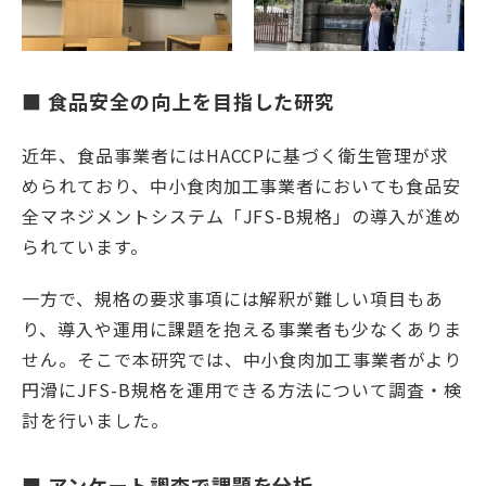
■ 食品安全の向上を目指した研究
English
Việt Nam
近年、食品事業者にはHACCPに基づく衛生管理が求
められており、中小食肉加工事業者においても食品安
アクセス
イベント
全マネジメントシステム「JFS-B規格」の導入が進め
られています。
お問い合わせ
資料請求
寄附のお願い
情報公開
一方で、規格の要求事項には解釈が難しい項目もあ
り、導入や運用に課題を抱える事業者も少なくありま
採用情報
関連リンク
せん。そこで本研究では、中小食肉加工事業者がより
個人情報保護方針
円滑にJFS-B規格を運用できる方法について調査・検
討を行いました。
■ アンケート調査で課題を分析