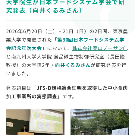
大学院生が日本フードシステム学会で研
対象者別
究発表（向井くるみさん）
受験生の方
2026年6月20日（土）・21日（日）の2日間、東京農
保護者の方
業大学で開催された
「第30回日本フードシステム学
高校教員の方
会記念年次大会」
において、
株式会社栗山ノーサン
企業の方
と南九州大学大学院 食品微生物制御研究室（長田隆
在学生・教職員の方
教授）の大学院2年・
向井くるみさん
が研究発表を行
卒業生の方
いました。
地域の方
発表題目は
「JFS-B規格適合証明を取得した中小食肉
加工事業所の実態調査」
です。
OFFICIAL SNS
南九州大学公式SNS