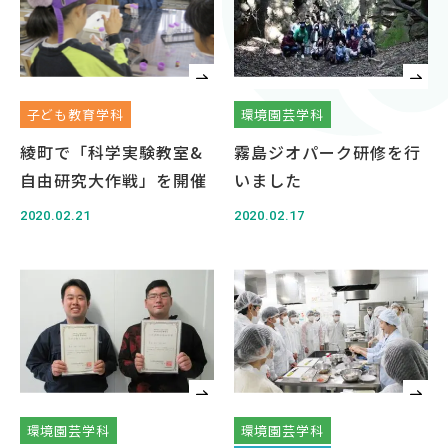
対象者別
受験生の方
保護者の方
子ども教育学科
環境園芸学科
高校教員の方
綾町で「科学実験教室&
霧島ジオパーク研修を行
企業の方
自由研究大作戦」を開催
いました
在学生・教職員の方
2020.02.21
2020.02.17
卒業生の方
地域の方
OFFICIAL SNS
南九州大学公式SNS
環境園芸学科
環境園芸学科