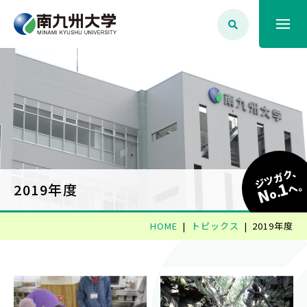
大学案内
学生生活
学部学科・大学院
ジツガク、
1
へ
2019年度
N
o.
就職・資格
HOME
トピックス
2019年度
入試情報