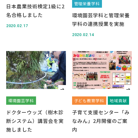
管理栄養学科
日本農業技術検定1級に2
名合格しました
環境園芸学科と管理栄養
学科の連携授業を実施
2020.02.17
2020.02.14
English
Việt Nam
アクセス
イベント
お問い合わせ
資料請求
寄附のお願い
情報公開
採用情報
関連リンク
環境園芸学科
子ども教育学科
地域貢献
個人情報保護方針
ドクターウッズ（樹木診
子育て支援センター「み
断システム）講習会を実
なみん」2月開催のご案
施しました
内