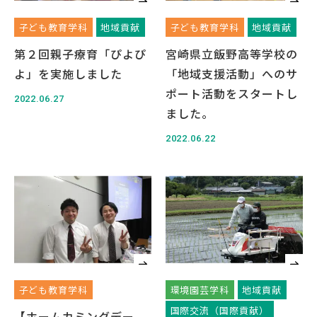
子ども教育学科
地域貢献
子ども教育学科
地域貢献
第２回親子療育「ぴよぴ
宮崎県立飯野高等学校の
よ」を実施しました
「地域支援活動」へのサ
English
Việt Nam
ポート活動をスタートし
2022.06.27
ました。
アクセス
イベント
2022.06.22
お問い合わせ
資料請求
寄附のお願い
情報公開
採用情報
関連リンク
個人情報保護方針
子ども教育学科
環境園芸学科
地域貢献
国際交流（国際貢献）
【ホームカミングデー