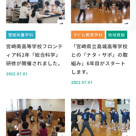
対象者別
受験生の方
保護者の方
管理栄養学科
子ども教育学科
地域貢献
高校教員の方
宮崎南高等学校フロンテ
「宮崎県立高城高等学校
企業の方
ィア科2年「総合科学」
との『ナタ・サポ』の取
在学生・教職員の方
研修が開催されました。
組み」6年目がスタート
卒業生の方
します。
2022.07.01
地域の方
2022.07.01
OFFICIAL SNS
南九州大学公式SNS