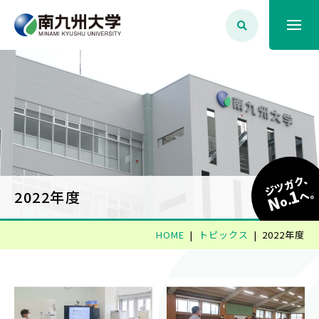
大学案内
学生生活
学部学科・大学院
ジツガク、
1
へ
2022年度
N
o.
就職・資格
HOME
トピックス
2022年度
入試情報