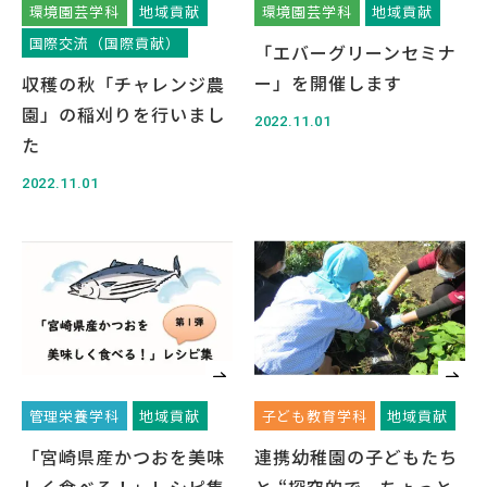
環境園芸学科
地域貢献
環境園芸学科
地域貢献
国際交流（国際貢献）
「エバーグリーンセミナ
ー」を開催します
収穫の秋「チャレンジ農
園」の稲刈りを行いまし
2022.11.01
English
Việt Nam
た
2022.11.01
アクセス
イベント
お問い合わせ
資料請求
寄附のお願い
情報公開
採用情報
関連リンク
個人情報保護方針
管理栄養学科
地域貢献
子ども教育学科
地域貢献
「宮崎県産かつおを美味
連携幼稚園の子どもたち
しく食べる！」レシピ集
と “探究的で、ちょっと