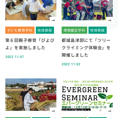
対象者別
受験生の方
保護者の方
子ども教育学科
地域貢献
環境園芸学科
地域貢献
高校教員の方
第６回親子療育「ぴよぴ
都城島津邸にて『ツリー
企業の方
よ」を実施しました
クライミング体験会』を
在学生・教職員の方
開催しました
2022.11.07
卒業生の方
2022.11.02
地域の方
OFFICIAL SNS
南九州大学公式SNS