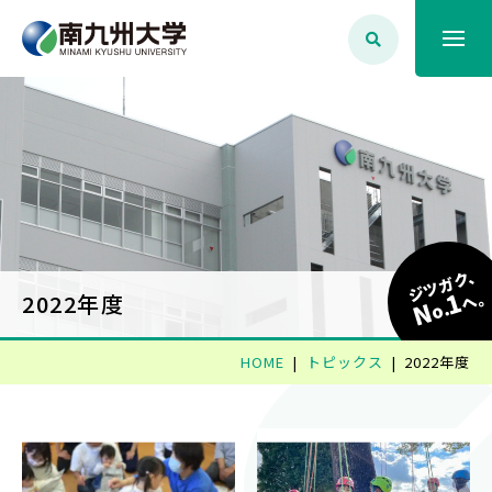
大学案内
学生生活
学部学科・大学院
ジツガク、
1
へ
2022年度
N
o.
就職・資格
HOME
トピックス
2022年度
入試情報